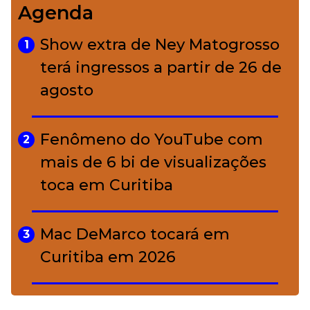
Agenda
Bolsas de palha e ráfia: o
4
charme rústico que
Show extra de Ney Matogrosso
1
conquistou o luxo
terá ingressos a partir de 26 de
agosto
A ciência por trás da skincare: a
5
função de cada ativo
Fenômeno do YouTube com
2
mais de 6 bi de visualizações
toca em Curitiba
Mac DeMarco tocará em
3
Curitiba em 2026
De Led Zeppelin a Caetano:
4