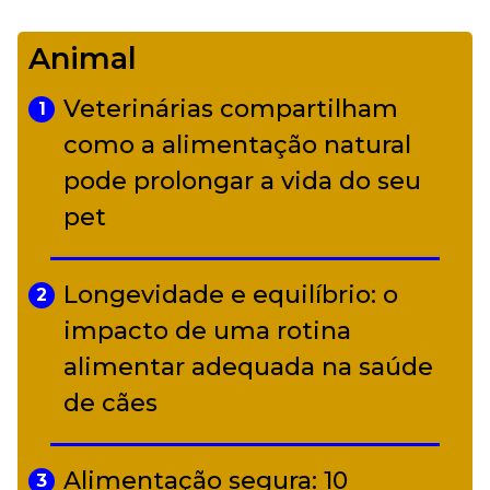
Camerata tem repertório
Animal
diverso a partir de R$ 17
Veterinárias compartilham
1
Adriana Calcanhotto retoma
como a alimentação natural
5
alter ego infantil para show em
pode prolongar a vida do seu
Curitiba
pet
Longevidade e equilíbrio: o
2
impacto de uma rotina
alimentar adequada na saúde
de cães
Alimentação segura: 10
3