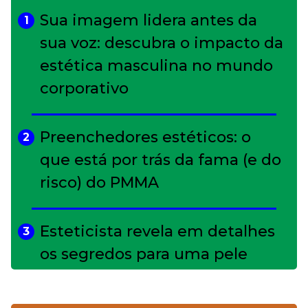
Sua imagem lidera antes da
1
sua voz: descubra o impacto da
estética masculina no mundo
corporativo
Preenchedores estéticos: o
2
que está por trás da fama (e do
risco) do PMMA
Esteticista revela em detalhes
3
os segredos para uma pele
impecável