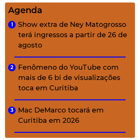
Agenda
Bolsas de palha e ráfia: o
4
charme rústico que
Show extra de Ney Matogrosso
1
conquistou o luxo
terá ingressos a partir de 26 de
agosto
A ciência por trás da skincare: a
5
função de cada ativo
Fenômeno do YouTube com
2
mais de 6 bi de visualizações
toca em Curitiba
Mac DeMarco tocará em
3
Curitiba em 2026