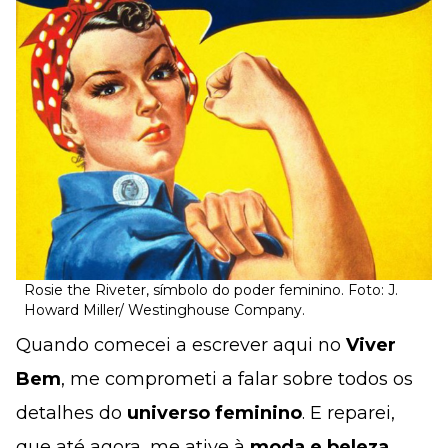
Rosie the Riveter, símbolo do poder feminino. Foto: J.
Howard Miller/ Westinghouse Company.
Quando comecei a escrever aqui no
Viver
Bem
, me comprometi a falar sobre todos os
detalhes do
universo feminino
. E reparei,
que até agora, me ative à
moda e beleza
.