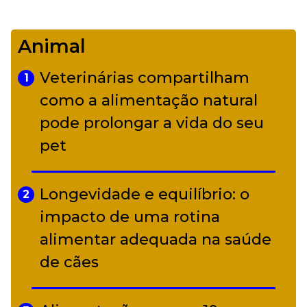
De Led Zeppelin a Caetano:
4
Camerata tem repertório
Animal
diverso a partir de R$ 17
Veterinárias compartilham
1
Adriana Calcanhotto retoma
como a alimentação natural
5
alter ego infantil para show em
pode prolongar a vida do seu
Curitiba
pet
Longevidade e equilíbrio: o
2
impacto de uma rotina
alimentar adequada na saúde
de cães