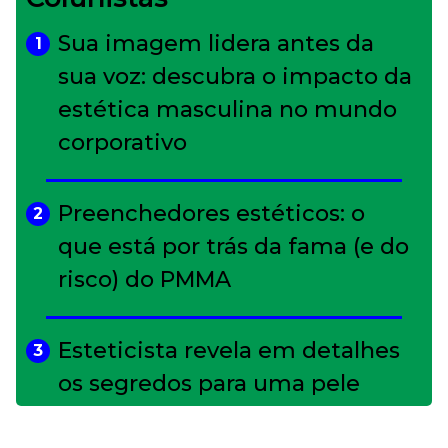
Sua imagem lidera antes da
1
sua voz: descubra o impacto da
estética masculina no mundo
corporativo
Preenchedores estéticos: o
2
que está por trás da fama (e do
risco) do PMMA
Esteticista revela em detalhes
3
os segredos para uma pele
impecável