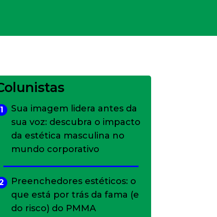
Colunistas
Sua imagem lidera antes da
1
sua voz: descubra o impacto
da estética masculina no
mundo corporativo
Preenchedores estéticos: o
2
que está por trás da fama (e
do risco) do PMMA