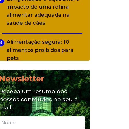
impacto de uma rotina
alimentar adequada na
saúde de cães
Alimentação segura: 10
3
alimentos proibidos para
pets
Newsletter
Alimentação natural e mix
4
feeding: conheça essas
Receba um resumo dos
opções para nutrição do seu
nossos conteúdos no seu e-
pet
mail!