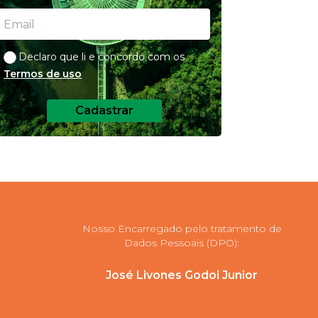
Declaro que li e concordo com os
Termos de uso
Cadastrar
Nosso Encarregado pelo tratamento de
Dados Pessoais (DPO):
José Livones Godoi Junior