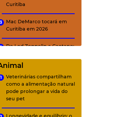
Curitiba
Mac DeMarco tocará em
3
Curitiba em 2026
De Led Zeppelin a Caetano:
4
Camerata tem repertório
diverso a partir de R$ 17
Animal
Veterinárias compartilham
1
Adriana Calcanhotto retoma
5
como a alimentação natural
alter ego infantil para show
pode prolongar a vida do
em Curitiba
seu pet
Longevidade e equilíbrio: o
2