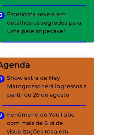
Esteticista revela em
3
detalhes os segredos para
uma pele impecável
Bolsas de palha e ráfia: o
4
charme rústico que
Agenda
conquistou o luxo
Show extra de Ney
1
Matogrosso terá ingressos a
A ciência por trás da
5
partir de 26 de agosto
skincare: a função de cada
ativo
Fenômeno do YouTube
2
com mais de 6 bi de
visualizações toca em