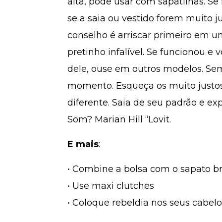
alta, pode usar com sapatilhas. Se 
se a saia ou vestido forem muito 
conselho é arriscar primeiro em u
pretinho infalível. Se funcionou e 
dele, ouse em outros modelos. S
momento. Esqueça os muito justos
diferente. Saia de seu padrão e ex
Som? Marian Hill “Lovit.
E mais
:
• Combine a bolsa com o sapato b
• Use maxi clutches
• Coloque rebeldia nos seus cabelo