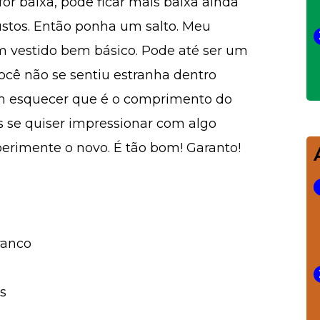
for baixa, pode ficar mais baixa ainda
justos. Então ponha um salto. Meu
m vestido bem básico. Pode até ser um
você não se sentiu estranha dentro
em esquecer que é o comprimento do
 se quiser impressionar com algo
perimente o novo. É tão bom! Garanto!
ranco
s