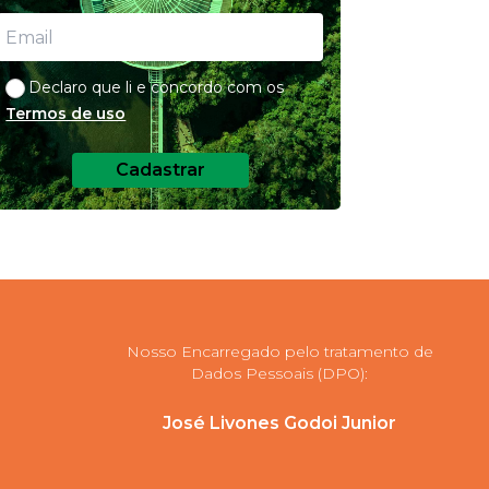
Declaro que li e concordo com os
Termos de uso
Cadastrar
Nosso Encarregado pelo tratamento de
Dados Pessoais (DPO):
José Livones Godoi Junior