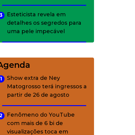
Esteticista revela em
3
detalhes os segredos para
uma pele impecável
Bolsas de palha e ráfia: o
4
charme rústico que
Agenda
conquistou o luxo
Show extra de Ney
1
Matogrosso terá ingressos a
A ciência por trás da
5
partir de 26 de agosto
skincare: a função de cada
ativo
Fenômeno do YouTube
2
com mais de 6 bi de
visualizações toca em