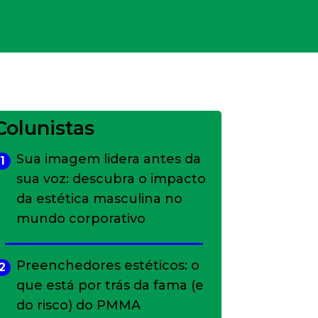
Colunistas
Sua imagem lidera antes da
1
sua voz: descubra o impacto
da estética masculina no
mundo corporativo
Preenchedores estéticos: o
2
que está por trás da fama (e
do risco) do PMMA