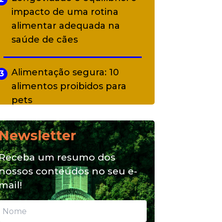
impacto de uma rotina
alimentar adequada na
saúde de cães
Alimentação segura: 10
3
alimentos proibidos para
pets
Newsletter
Alimentação natural e mix
4
feeding: conheça essas
Receba um resumo dos
opções para nutrição do seu
nossos conteúdos no seu e-
pet
mail!