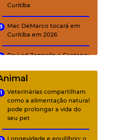
Curitiba
Mac DeMarco tocará em
3
Curitiba em 2026
De Led Zeppelin a Caetano:
4
Camerata tem repertório
diverso a partir de R$ 17
Animal
Veterinárias compartilham
1
Adriana Calcanhotto retoma
5
como a alimentação natural
alter ego infantil para show
pode prolongar a vida do
em Curitiba
seu pet
Longevidade e equilíbrio: o
2