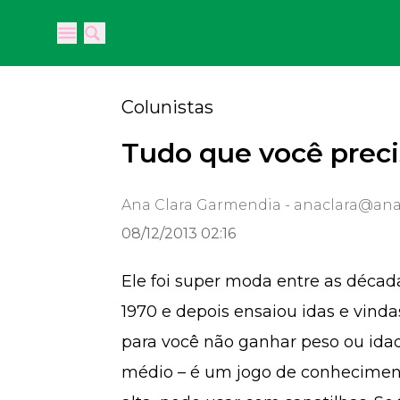
Open main menu
Open main menu
Colunistas
Tudo que você preci
Ana Clara Garmendia - anaclara@ana
08/12/2013 02:16
Ele foi super moda entre as décad
1970 e depois ensaiou idas e vin
para você não ganhar peso ou ida
médio – é um jogo de conhecimento