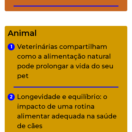
De Led Zeppelin a Caetano:
4
Camerata tem repertório
Animal
diverso a partir de R$ 17
Veterinárias compartilham
1
Adriana Calcanhotto retoma
como a alimentação natural
5
alter ego infantil para show em
pode prolongar a vida do seu
Curitiba
pet
Longevidade e equilíbrio: o
2
impacto de uma rotina
alimentar adequada na saúde
de cães