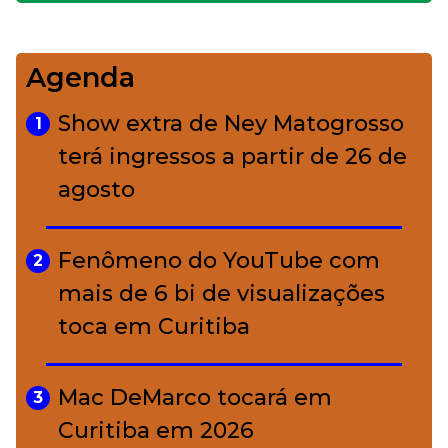
impecável
Agenda
Bolsas de palha e ráfia: o
4
charme rústico que
Show extra de Ney Matogrosso
1
conquistou o luxo
terá ingressos a partir de 26 de
agosto
A ciência por trás da skincare: a
5
função de cada ativo
Fenômeno do YouTube com
2
mais de 6 bi de visualizações
toca em Curitiba
Mac DeMarco tocará em
3
Curitiba em 2026