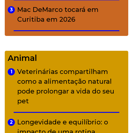
Mac DeMarco tocará em
3
Curitiba em 2026
De Led Zeppelin a Caetano:
4
Camerata tem repertório
Animal
diverso a partir de R$ 17
Veterinárias compartilham
1
Adriana Calcanhotto retoma
como a alimentação natural
5
alter ego infantil para show em
pode prolongar a vida do seu
Curitiba
pet
Longevidade e equilíbrio: o
2
impacto de uma rotina