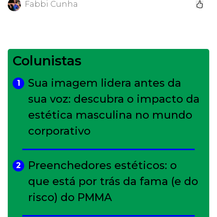
Fabbi Cunha
Colunistas
Sua imagem lidera antes da
1
sua voz: descubra o impacto da
estética masculina no mundo
corporativo
Preenchedores estéticos: o
2
que está por trás da fama (e do
risco) do PMMA