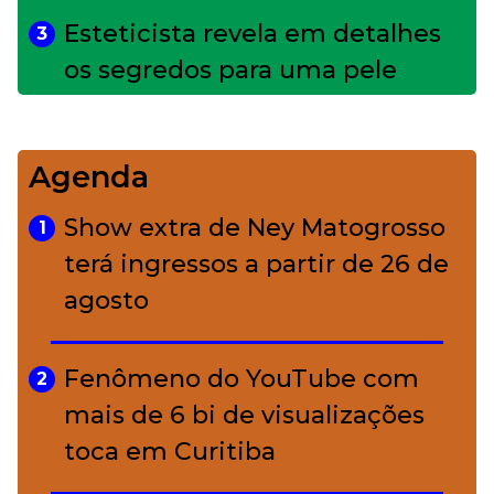
Esteticista revela em detalhes
3
os segredos para uma pele
impecável
Agenda
Bolsas de palha e ráfia: o
4
charme rústico que
Show extra de Ney Matogrosso
1
conquistou o luxo
terá ingressos a partir de 26 de
agosto
A ciência por trás da skincare: a
5
função de cada ativo
Fenômeno do YouTube com
2
mais de 6 bi de visualizações
toca em Curitiba