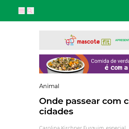
Open main menu
Open main menu
Animal
Onde passear com c
cidades
Carolina Kirchner Furquim, especial