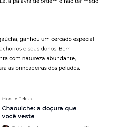
Lá, a palavra de ordem é não ter medo
l gaúcha, ganhou um cercado especial
 cachorros e seus donos. Bem
conta com natureza abundante,
a as brincadeiras dos peludos.
Moda e Beleza
Chaouiche: a doçura que
você veste