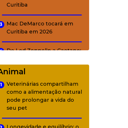
Curitiba
Mac DeMarco tocará em
3
Curitiba em 2026
De Led Zeppelin a Caetano:
4
Camerata tem repertório
diverso a partir de R$ 17
Animal
Veterinárias compartilham
1
Adriana Calcanhotto retoma
5
como a alimentação natural
alter ego infantil para show
pode prolongar a vida do
em Curitiba
seu pet
Longevidade e equilíbrio: o
2