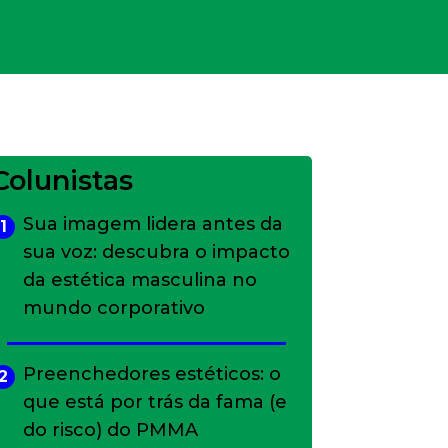
Colunistas
Sua imagem lidera antes da
1
sua voz: descubra o impacto
da estética masculina no
mundo corporativo
Preenchedores estéticos: o
2
que está por trás da fama (e
do risco) do PMMA