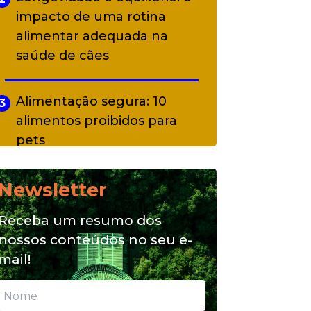
impacto de uma rotina
alimentar adequada na
saúde de cães
Alimentação segura: 10
3
alimentos proibidos para
pets
Newsletter
Alimentação natural e mix
4
feeding: conheça essas
Receba um resumo dos
opções para nutrição do seu
nossos conteúdos no seu e-
pet
mail!