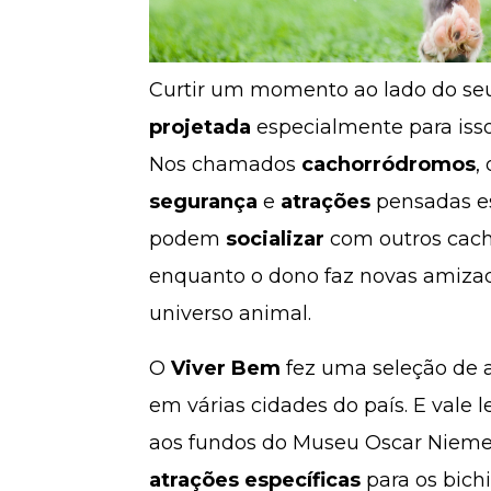
Curtir um momento ao lado do s
projetada
especialmente para isso
Nos chamados
cachorródromos
,
segurança
e
atrações
pensadas es
podem
socializar
com outros cacho
enquanto o dono faz novas amizade
universo animal.
O
Viver Bem
fez uma seleção de 
em várias cidades do país. E vale
aos fundos do Museu Oscar Nieme
atrações específicas
para os bichi