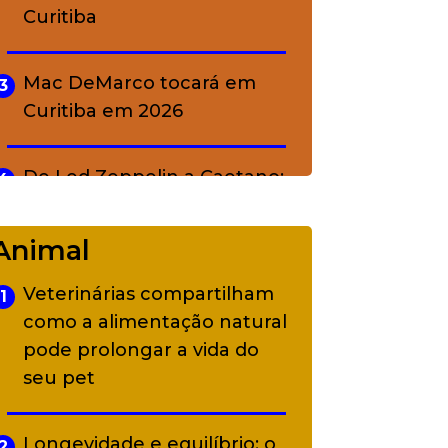
Curitiba
Mac DeMarco tocará em
3
Curitiba em 2026
De Led Zeppelin a Caetano:
4
Camerata tem repertório
diverso a partir de R$ 17
Animal
Veterinárias compartilham
1
Adriana Calcanhotto retoma
5
como a alimentação natural
alter ego infantil para show
pode prolongar a vida do
em Curitiba
seu pet
Longevidade e equilíbrio: o
2