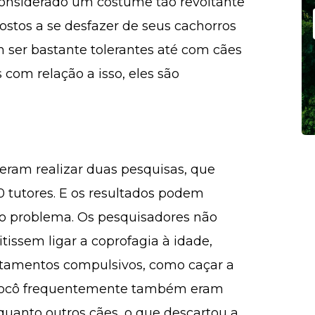
 considerado um costume tão revoltante
ostos a se desfazer de seus cachorros
m ser bastante tolerantes até com cães
s com relação a isso, eles são
veram realizar duas pesquisas, que
 tutores. E os resultados podem
 o problema. Os pesquisadores não
issem ligar a coprofagia à idade,
rtamentos compulsivos, como caçar a
cocô frequentemente também eram
quanto outros cães, o que descartou a