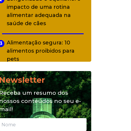
impacto de uma rotina
alimentar adequada na
saúde de cães
Alimentação segura: 10
3
alimentos proibidos para
pets
Newsletter
Alimentação natural e mix
4
feeding: conheça essas
Receba um resumo dos
opções para nutrição do seu
nossos conteúdos no seu e-
pet
mail!