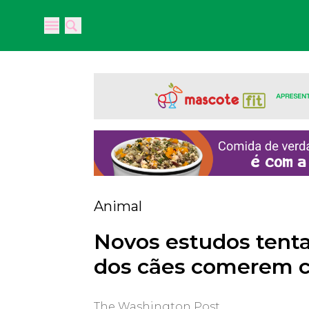
Open main menu
Open main menu
Animal
Novos estudos tenta
dos cães comerem 
The Washington Post