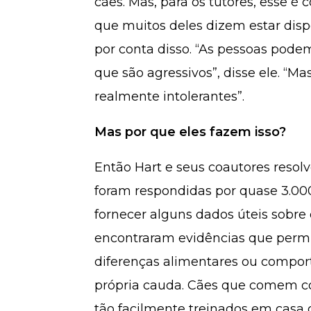
cães. Mas, para os tutores, esse é
que muitos deles dizem estar disp
por conta disso. “As pessoas pode
que são agressivos”, disse ele. “Ma
realmente intolerantes”.
Mas por que eles fazem isso?
Então Hart e seus coautores resol
foram respondidas por quase 3.000
fornecer alguns dados úteis sobre
encontraram evidências que permit
diferenças alimentares ou compo
própria cauda. Cães que comem 
tão facilmente treinados em casa 