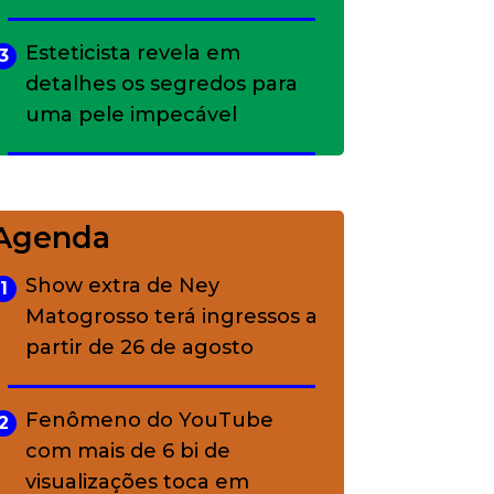
Esteticista revela em
3
detalhes os segredos para
uma pele impecável
Bolsas de palha e ráfia: o
4
charme rústico que
Agenda
conquistou o luxo
Show extra de Ney
1
Matogrosso terá ingressos a
A ciência por trás da
5
partir de 26 de agosto
skincare: a função de cada
ativo
Fenômeno do YouTube
2
com mais de 6 bi de
visualizações toca em