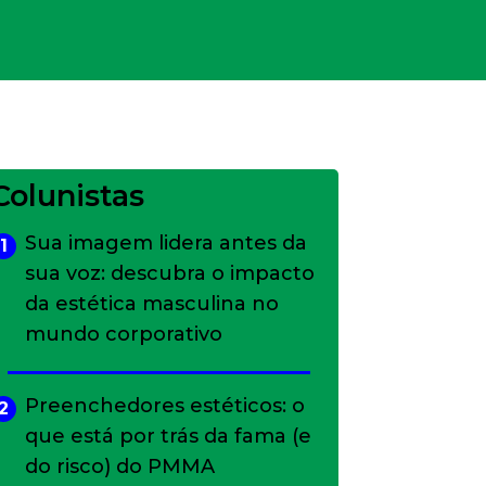
Colunistas
Sua imagem lidera antes da
1
sua voz: descubra o impacto
da estética masculina no
mundo corporativo
Preenchedores estéticos: o
2
que está por trás da fama (e
do risco) do PMMA