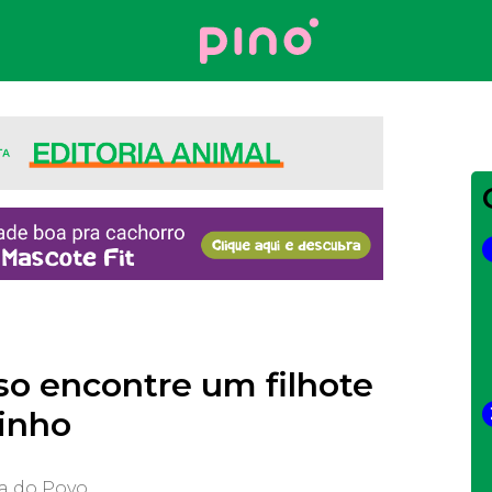
Your Company
so encontre um filhote
ninho
ta do Povo