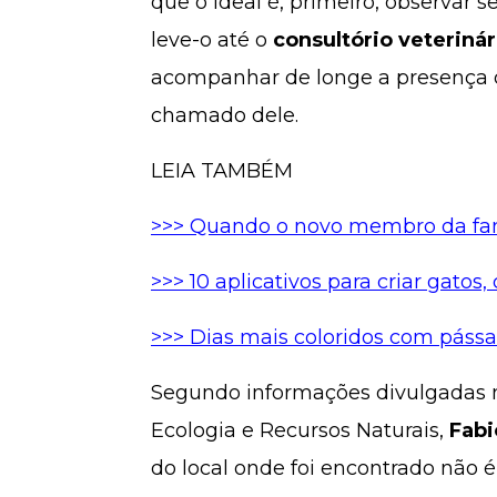
que o ideal é, primeiro, observar s
leve-o até o
consultório veterinár
acompanhar de longe a presença do
chamado dele.
LEIA TAMBÉM
>>> Quando o novo membro da fam
>>> 10 aplicativos para criar gatos
>>> Dias mais coloridos com páss
Segundo informações divulgadas
Ecologia e Recursos Naturais,
Fabi
do local onde foi encontrado não é