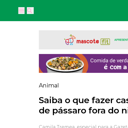
Open main menu
Open main menu
Animal
Saiba o que fazer ca
de pássaro fora do 
Camila Tremea, especial para a Gaze