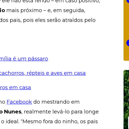
e ele não está ferido – em caso positivo,
io
mais próximo – e, em seguida,
s pais, pois eles serão atraídos pelo
ília é um pássaro
, cachorros, répteis e aves em casa
aros em casa
 no
Facebook
do mestrando em
o Nunes
, realmente levá-lo para longe
 o ideal. “Mesmo fora do ninho, os pais