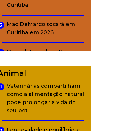
Curitiba
Mac DeMarco tocará em
3
Curitiba em 2026
De Led Zeppelin a Caetano:
4
Camerata tem repertório
diverso a partir de R$ 17
Animal
Veterinárias compartilham
1
Adriana Calcanhotto retoma
5
como a alimentação natural
alter ego infantil para show
pode prolongar a vida do
em Curitiba
seu pet
Longevidade e equilíbrio: o
2