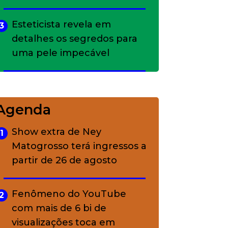
Esteticista revela em
3
detalhes os segredos para
uma pele impecável
Bolsas de palha e ráfia: o
4
charme rústico que
Agenda
conquistou o luxo
Show extra de Ney
1
Matogrosso terá ingressos a
A ciência por trás da
5
partir de 26 de agosto
skincare: a função de cada
ativo
Fenômeno do YouTube
2
com mais de 6 bi de
visualizações toca em