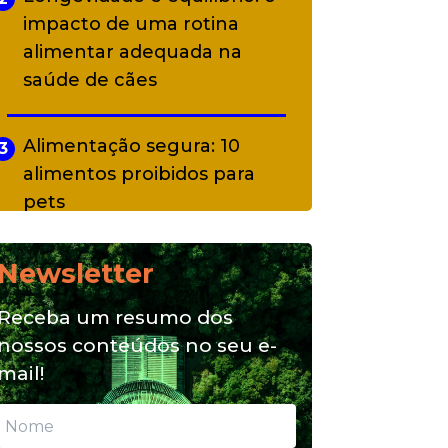
impacto de uma rotina
alimentar adequada na
saúde de cães
Alimentação segura: 10
3
alimentos proibidos para
pets
Newsletter
Alimentação natural e mix
4
feeding: conheça essas
Receba um resumo dos
opções para nutrição do seu
nossos conteúdos no seu e-
pet
mail!