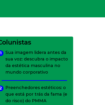
Colunistas
Sua imagem lidera antes da
1
sua voz: descubra o impacto
da estética masculina no
mundo corporativo
Preenchedores estéticos: o
2
que está por trás da fama (e
do risco) do PMMA