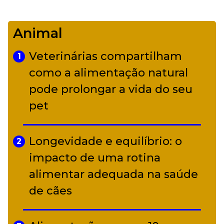
De Led Zeppelin a Caetano:
4
Camerata tem repertório
Animal
diverso a partir de R$ 17
Veterinárias compartilham
1
Adriana Calcanhotto retoma
como a alimentação natural
5
alter ego infantil para show em
pode prolongar a vida do seu
Curitiba
pet
Longevidade e equilíbrio: o
2
impacto de uma rotina
alimentar adequada na saúde
de cães