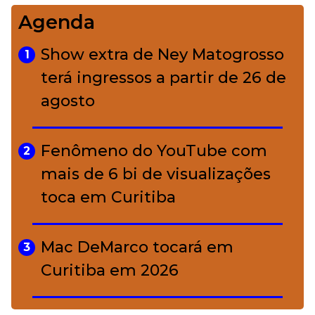
Agenda
Bolsas de palha e ráfia: o
4
charme rústico que
Show extra de Ney Matogrosso
1
conquistou o luxo
terá ingressos a partir de 26 de
agosto
A ciência por trás da skincare: a
5
função de cada ativo
Fenômeno do YouTube com
2
mais de 6 bi de visualizações
toca em Curitiba
Mac DeMarco tocará em
3
Curitiba em 2026