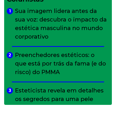
Sua imagem lidera antes da
1
sua voz: descubra o impacto da
estética masculina no mundo
corporativo
Preenchedores estéticos: o
2
que está por trás da fama (e do
risco) do PMMA
Esteticista revela em detalhes
3
os segredos para uma pele
impecável