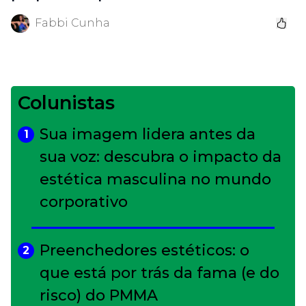
Fabbi Cunha
Colunistas
Sua imagem lidera antes da
1
sua voz: descubra o impacto da
estética masculina no mundo
corporativo
Preenchedores estéticos: o
2
que está por trás da fama (e do
risco) do PMMA