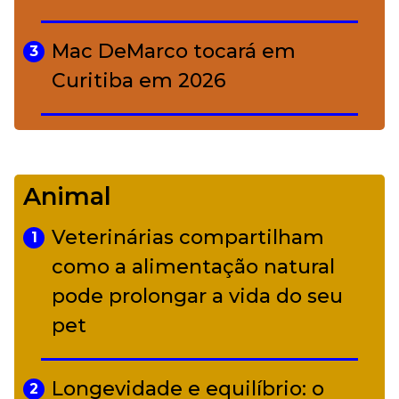
Mac DeMarco tocará em
3
Curitiba em 2026
De Led Zeppelin a Caetano:
4
Camerata tem repertório
Animal
diverso a partir de R$ 17
Veterinárias compartilham
1
Adriana Calcanhotto retoma
como a alimentação natural
5
alter ego infantil para show em
pode prolongar a vida do seu
Curitiba
pet
Longevidade e equilíbrio: o
2