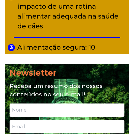
impacto de uma rotina
alimentar adequada na saúde
de cães
Alimentação segura: 10
3
alimentos proibidos para pets
Newsletter
Alimentação natural e mix
4
Receba um resumo dos nossos
feeding: conheça essas opções
conteúdos no seu e-mail!
para nutrição do seu pet