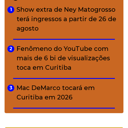
charme rústico que
Show extra de Ney Matogrosso
1
conquistou o luxo
terá ingressos a partir de 26 de
agosto
A ciência por trás da skincare: a
5
função de cada ativo
Fenômeno do YouTube com
2
mais de 6 bi de visualizações
toca em Curitiba
Mac DeMarco tocará em
3
Curitiba em 2026
De Led Zeppelin a Caetano:
4
Camerata tem repertório