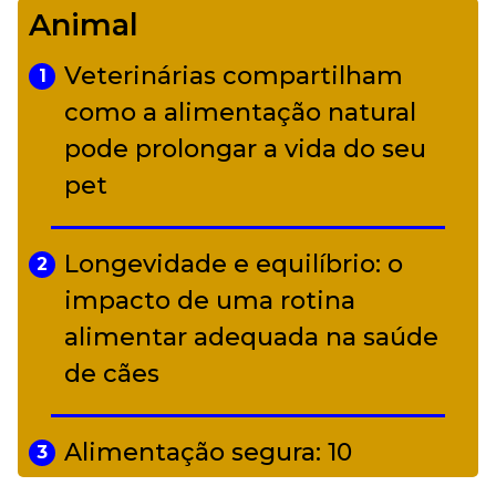
Animal
diverso a partir de R$ 17
Veterinárias compartilham
1
Adriana Calcanhotto retoma
como a alimentação natural
5
alter ego infantil para show em
pode prolongar a vida do seu
Curitiba
pet
Longevidade e equilíbrio: o
2
impacto de uma rotina
alimentar adequada na saúde
de cães
Alimentação segura: 10
3
alimentos proibidos para pets