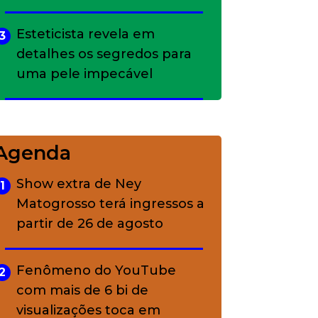
Esteticista revela em
3
detalhes os segredos para
uma pele impecável
Bolsas de palha e ráfia: o
4
charme rústico que
Agenda
conquistou o luxo
Show extra de Ney
1
Matogrosso terá ingressos a
A ciência por trás da
5
partir de 26 de agosto
skincare: a função de cada
ativo
Fenômeno do YouTube
2
com mais de 6 bi de
visualizações toca em