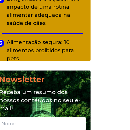
impacto de uma rotina
alimentar adequada na
saúde de cães
Alimentação segura: 10
3
alimentos proibidos para
pets
Newsletter
Alimentação natural e mix
4
feeding: conheça essas
Receba um resumo dos
opções para nutrição do seu
nossos conteúdos no seu e-
pet
mail!