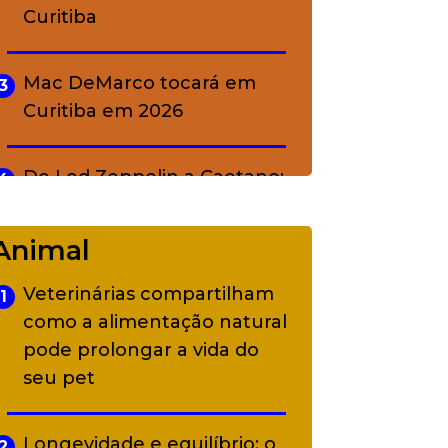
Curitiba
Mac DeMarco tocará em
3
Curitiba em 2026
De Led Zeppelin a Caetano:
4
Camerata tem repertório
diverso a partir de R$ 17
Animal
Veterinárias compartilham
1
Adriana Calcanhotto retoma
5
como a alimentação natural
alter ego infantil para show
pode prolongar a vida do
em Curitiba
seu pet
Longevidade e equilíbrio: o
2