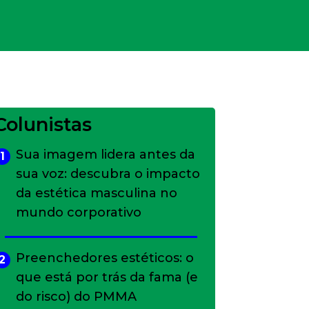
Colunistas
Sua imagem lidera antes da
1
sua voz: descubra o impacto
da estética masculina no
mundo corporativo
Preenchedores estéticos: o
2
que está por trás da fama (e
do risco) do PMMA