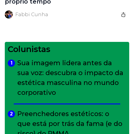
próprio tempo
Fabbi Cunha
Colunistas
Sua imagem lidera antes da
1
sua voz: descubra o impacto da
estética masculina no mundo
corporativo
Preenchedores estéticos: o
2
que está por trás da fama (e do
risco) do PMMA