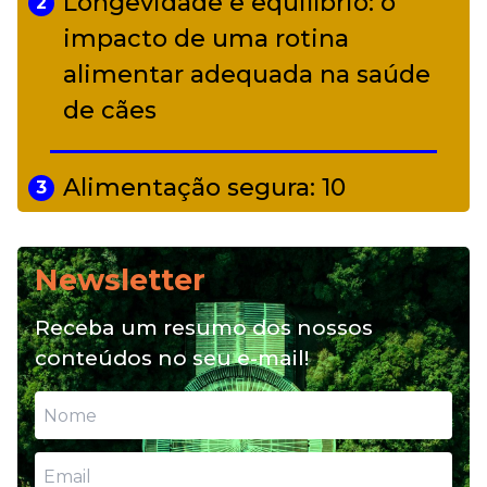
Longevidade e equilíbrio: o
2
impacto de uma rotina
alimentar adequada na saúde
de cães
Alimentação segura: 10
3
alimentos proibidos para pets
Newsletter
Alimentação natural e mix
4
Receba um resumo dos nossos
feeding: conheça essas opções
conteúdos no seu e-mail!
para nutrição do seu pet