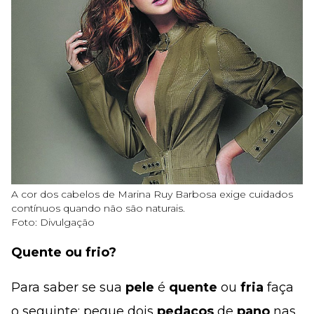
A cor dos cabelos de Marina Ruy Barbosa exige cuidados
contínuos quando não são naturais.
Foto: Divulgação
Quente ou frio?
Para saber se sua
pele
é
quente
ou
fria
faça
o seguinte: pegue dois
pedaços
de
pano
nas