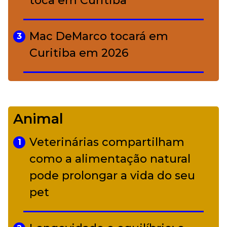
toca em Curitiba
Mac DeMarco tocará em
3
Curitiba em 2026
De Led Zeppelin a Caetano:
4
Camerata tem repertório
Animal
diverso a partir de R$ 17
Veterinárias compartilham
1
Adriana Calcanhotto retoma
como a alimentação natural
5
alter ego infantil para show em
pode prolongar a vida do seu
Curitiba
pet