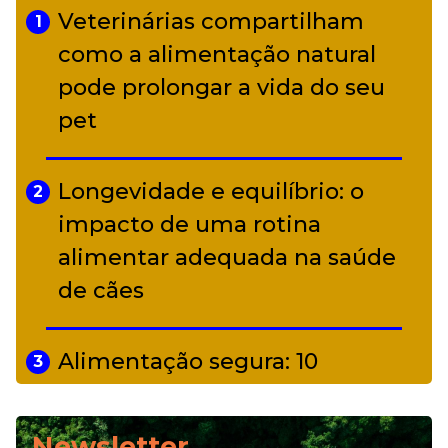
Veterinárias compartilham
1
Adriana Calcanhotto retoma
como a alimentação natural
5
alter ego infantil para show em
pode prolongar a vida do seu
Curitiba
pet
Longevidade e equilíbrio: o
2
impacto de uma rotina
alimentar adequada na saúde
de cães
Alimentação segura: 10
3
alimentos proibidos para pets
Newsletter