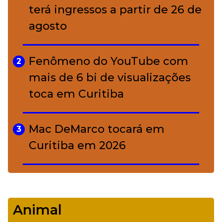
conquistou o luxo
terá ingressos a partir de 26 de
agosto
A ciência por trás da skincare: a
5
função de cada ativo
Fenômeno do YouTube com
2
mais de 6 bi de visualizações
toca em Curitiba
Mac DeMarco tocará em
3
Curitiba em 2026
De Led Zeppelin a Caetano:
4
Camerata tem repertório
Animal
diverso a partir de R$ 17