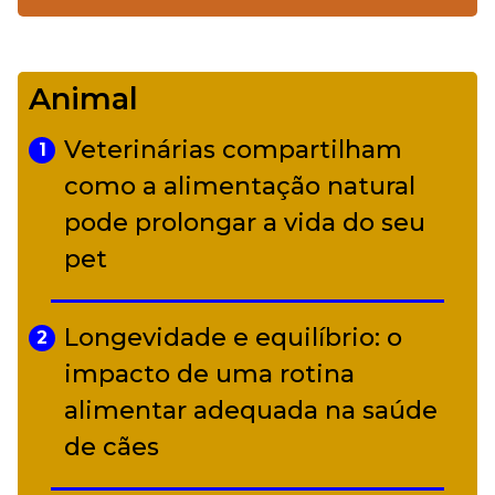
De Led Zeppelin a Caetano:
4
Camerata tem repertório
Animal
diverso a partir de R$ 17
Veterinárias compartilham
1
Adriana Calcanhotto retoma
como a alimentação natural
5
alter ego infantil para show em
pode prolongar a vida do seu
Curitiba
pet
Longevidade e equilíbrio: o
2
impacto de uma rotina
alimentar adequada na saúde
de cães