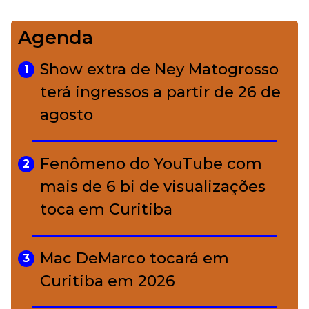
Agenda
Bolsas de palha e ráfia: o
4
charme rústico que
Show extra de Ney Matogrosso
1
conquistou o luxo
terá ingressos a partir de 26 de
agosto
A ciência por trás da skincare: a
5
função de cada ativo
Fenômeno do YouTube com
2
mais de 6 bi de visualizações
toca em Curitiba
Mac DeMarco tocará em
3
Curitiba em 2026