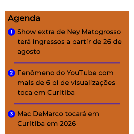
Agenda
Bolsas de palha e ráfia: o
4
charme rústico que
Show extra de Ney Matogrosso
1
conquistou o luxo
terá ingressos a partir de 26 de
agosto
A ciência por trás da skincare: a
5
função de cada ativo
Fenômeno do YouTube com
2
mais de 6 bi de visualizações
toca em Curitiba
Mac DeMarco tocará em
3
Curitiba em 2026