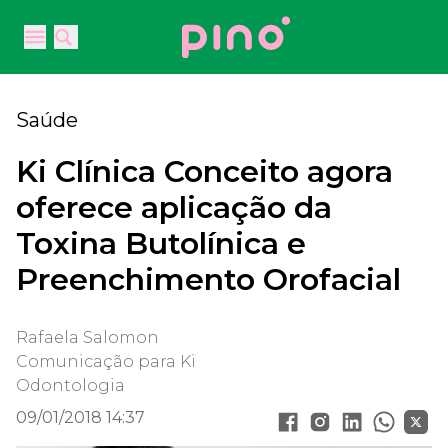
Your Company
Open main menu
Open main menu
Saúde
Ki Clínica Conceito agora
oferece aplicação da
Toxina Butolínica e
Preenchimento Orofacial
Rafaela Salomon
Comunicação para Ki
Odontologia
09/01/2018 14:37