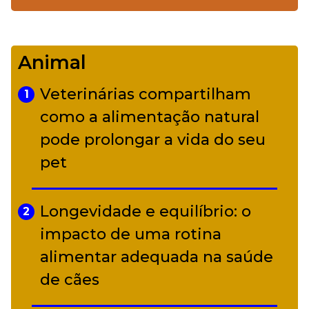
De Led Zeppelin a Caetano:
4
Camerata tem repertório
Animal
diverso a partir de R$ 17
Veterinárias compartilham
1
Adriana Calcanhotto retoma
como a alimentação natural
5
alter ego infantil para show em
pode prolongar a vida do seu
Curitiba
pet
Longevidade e equilíbrio: o
2
impacto de uma rotina
alimentar adequada na saúde
de cães