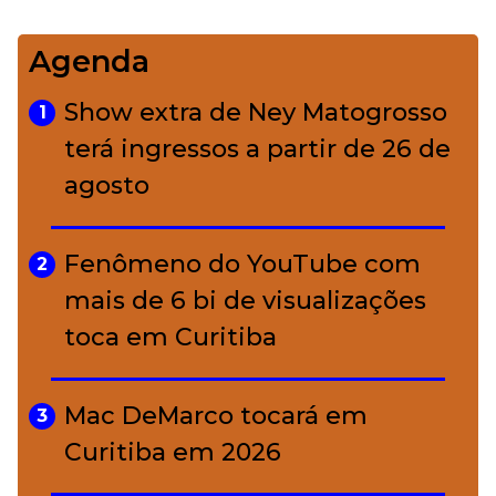
Agenda
Bolsas de palha e ráfia: o
4
charme rústico que
Show extra de Ney Matogrosso
1
conquistou o luxo
terá ingressos a partir de 26 de
agosto
A ciência por trás da skincare: a
5
função de cada ativo
Fenômeno do YouTube com
2
mais de 6 bi de visualizações
toca em Curitiba
Mac DeMarco tocará em
3
Curitiba em 2026