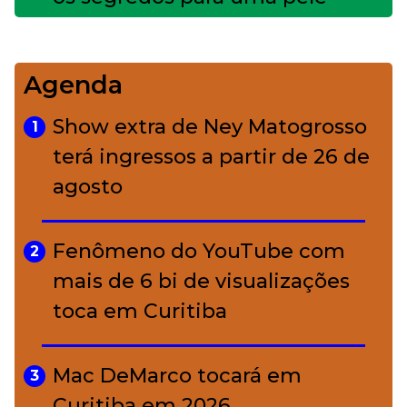
impecável
Agenda
Bolsas de palha e ráfia: o
4
charme rústico que
Show extra de Ney Matogrosso
1
conquistou o luxo
terá ingressos a partir de 26 de
agosto
A ciência por trás da skincare: a
5
função de cada ativo
Fenômeno do YouTube com
2
mais de 6 bi de visualizações
toca em Curitiba
Mac DeMarco tocará em
3
Curitiba em 2026