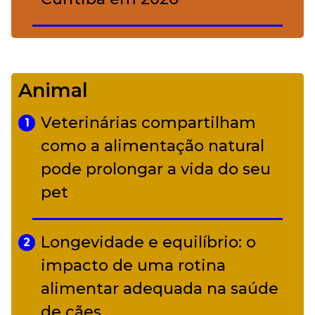
De Led Zeppelin a Caetano:
4
Camerata tem repertório
Animal
diverso a partir de R$ 17
Veterinárias compartilham
1
Adriana Calcanhotto retoma
como a alimentação natural
5
alter ego infantil para show em
pode prolongar a vida do seu
Curitiba
pet
Longevidade e equilíbrio: o
2
impacto de uma rotina
alimentar adequada na saúde
de cães