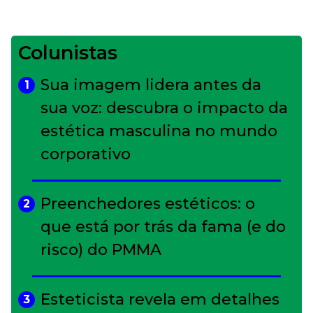
Colunistas
Sua imagem lidera antes da
1
sua voz: descubra o impacto da
estética masculina no mundo
corporativo
Preenchedores estéticos: o
2
que está por trás da fama (e do
risco) do PMMA
Esteticista revela em detalhes
3