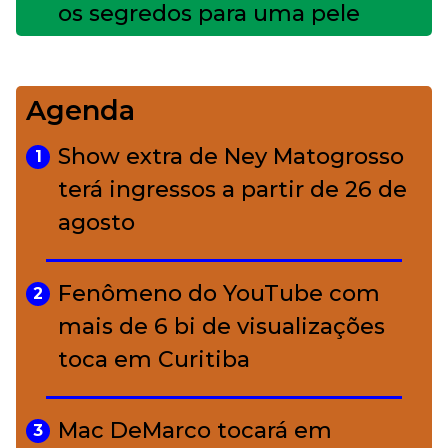
os segredos para uma pele
impecável
Agenda
Bolsas de palha e ráfia: o
4
charme rústico que
Show extra de Ney Matogrosso
1
conquistou o luxo
terá ingressos a partir de 26 de
agosto
A ciência por trás da skincare: a
5
função de cada ativo
Fenômeno do YouTube com
2
mais de 6 bi de visualizações
toca em Curitiba
Mac DeMarco tocará em
3