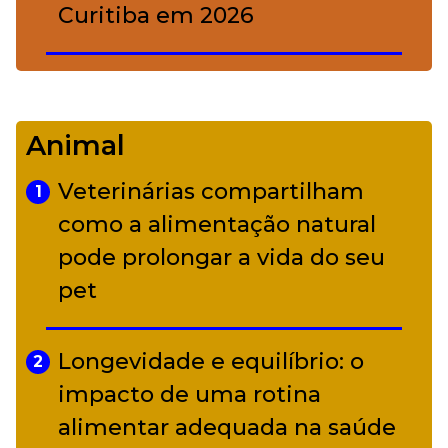
Curitiba em 2026
De Led Zeppelin a Caetano:
4
Camerata tem repertório
Animal
diverso a partir de R$ 17
Veterinárias compartilham
1
Adriana Calcanhotto retoma
como a alimentação natural
5
alter ego infantil para show em
pode prolongar a vida do seu
Curitiba
pet
Longevidade e equilíbrio: o
2
impacto de uma rotina
alimentar adequada na saúde