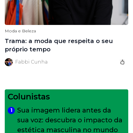
Moda e Beleza
Trama: a moda que respeita o seu
próprio tempo
Fabbi Cunha
Colunistas
Sua imagem lidera antes da
1
sua voz: descubra o impacto da
estética masculina no mundo