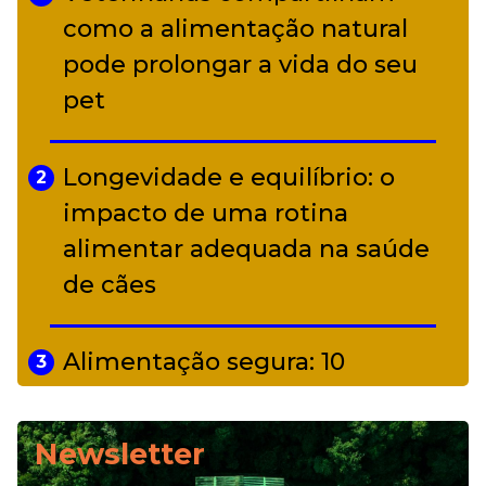
Adriana Calcanhotto retoma
como a alimentação natural
5
alter ego infantil para show em
pode prolongar a vida do seu
Curitiba
pet
Longevidade e equilíbrio: o
2
impacto de uma rotina
alimentar adequada na saúde
de cães
Alimentação segura: 10
3
alimentos proibidos para pets
Newsletter
Alimentação natural e mix
4