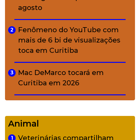
agosto
A ciência por trás da skincare: a
5
função de cada ativo
Fenômeno do YouTube com
2
mais de 6 bi de visualizações
toca em Curitiba
Mac DeMarco tocará em
3
Curitiba em 2026
De Led Zeppelin a Caetano:
4
Camerata tem repertório
Animal
diverso a partir de R$ 17
Veterinárias compartilham
1