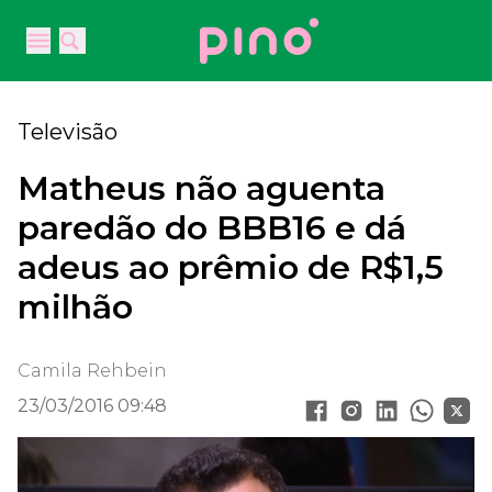
Your Company
Open main menu
Open main menu
Televisão
Matheus não aguenta
paredão do BBB16 e dá
adeus ao prêmio de R$1,5
milhão
Camila Rehbein
23/03/2016 09:48