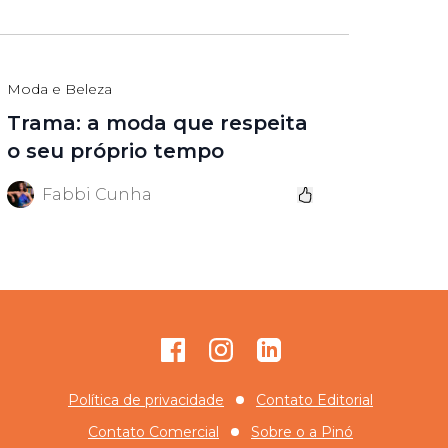
Moda e Beleza
Trama: a moda que respeita
o seu próprio tempo
Fabbi Cunha
Facebook
Instagram
GitHub
Política de privacidade
Contato Editorial
Contato Comercial
Sobre o
a Pinó