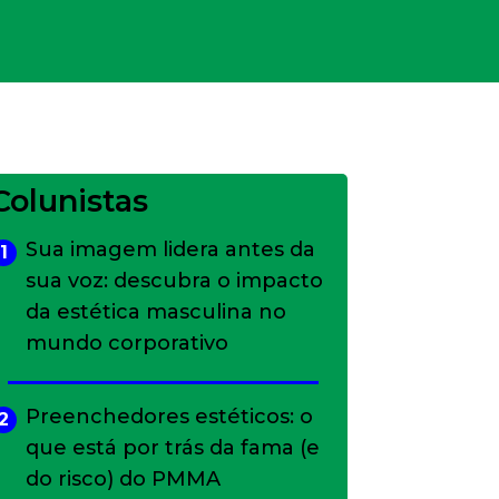
Colunistas
Sua imagem lidera antes da
1
sua voz: descubra o impacto
da estética masculina no
mundo corporativo
Preenchedores estéticos: o
2
que está por trás da fama (e
do risco) do PMMA