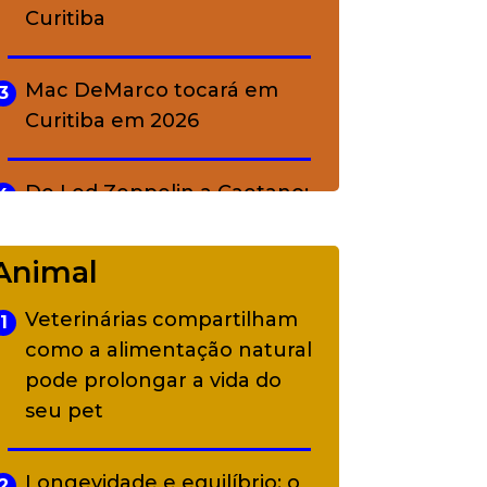
Curitiba
Mac DeMarco tocará em
3
Curitiba em 2026
De Led Zeppelin a Caetano:
4
Camerata tem repertório
diverso a partir de R$ 17
Animal
Veterinárias compartilham
1
Adriana Calcanhotto retoma
5
como a alimentação natural
alter ego infantil para show
pode prolongar a vida do
em Curitiba
seu pet
Longevidade e equilíbrio: o
2