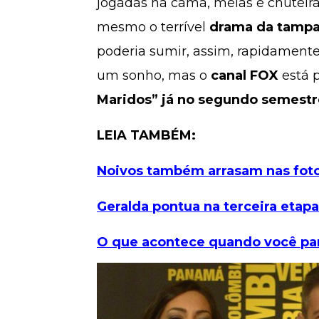
jogadas na cama, meias e chuteira
mesmo o terrível
drama da tampa
poderia sumir, assim, rapidamente
um sonho, mas o
canal FOX
está p
Maridos” já no segundo semestr
LEIA TAMBÉM:
Noivos também arrasam nas fot
Geralda pontua na terceira etapa
O que acontece quando você pa