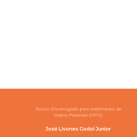
Nosso Encarregado pelo tratamento de
Dados Pessoais (DPO):
José Livones Godoi Junior