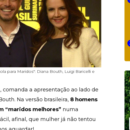
 para Maridos": Diana Bouth, Luigi Baricelli e
i
, comanda a apresentação ao lado de
Bouth. Na versão brasileira,
8 homens
em “maridos melhores”
numa
il, afinal, que mulher já não tentou
os aguardar!