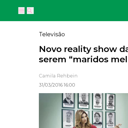
Open main menu
Open main menu
Televisão
Novo reality show 
serem “maridos mel
Camila Rehbein
31/03/2016 16:00