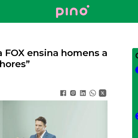
Your Company
da FOX ensina homens a
hores”