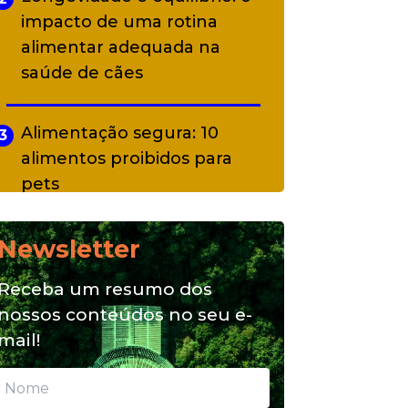
impacto de uma rotina
alimentar adequada na
saúde de cães
Alimentação segura: 10
3
alimentos proibidos para
pets
Newsletter
Alimentação natural e mix
4
feeding: conheça essas
Receba um resumo dos
opções para nutrição do seu
nossos conteúdos no seu e-
pet
mail!