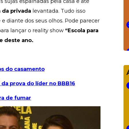
s sujas espalhadas pela casa e até
 da privada
levantada. Tudo isso
 e diante dos seus olhos. Pode parecer
ara lançar o reality show
“Escola para
e deste ano.
os do casamento
 da prova do líder no BBB16
ra de fumar