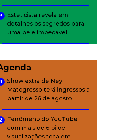
Esteticista revela em
3
detalhes os segredos para
uma pele impecável
Bolsas de palha e ráfia: o
4
charme rústico que
Agenda
conquistou o luxo
Show extra de Ney
1
Matogrosso terá ingressos a
A ciência por trás da
5
partir de 26 de agosto
skincare: a função de cada
ativo
Fenômeno do YouTube
2
com mais de 6 bi de
visualizações toca em