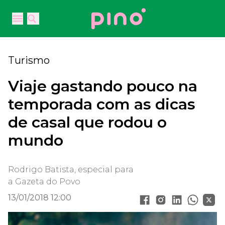
Your Company
Open main menu
Open main menu
Turismo
Viaje gastando pouco na
temporada com as dicas
de casal que rodou o
mundo
Rodrigo Batista, especial para
a Gazeta do Povo
13/01/2018 12:00