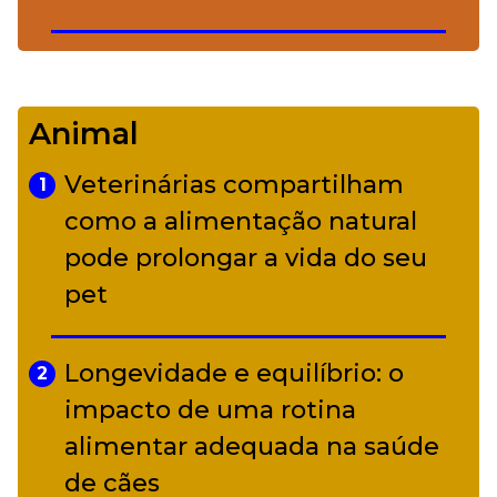
De Led Zeppelin a Caetano:
4
Camerata tem repertório
Animal
diverso a partir de R$ 17
Veterinárias compartilham
1
Adriana Calcanhotto retoma
como a alimentação natural
5
alter ego infantil para show em
pode prolongar a vida do seu
Curitiba
pet
Longevidade e equilíbrio: o
2
impacto de uma rotina
alimentar adequada na saúde
de cães