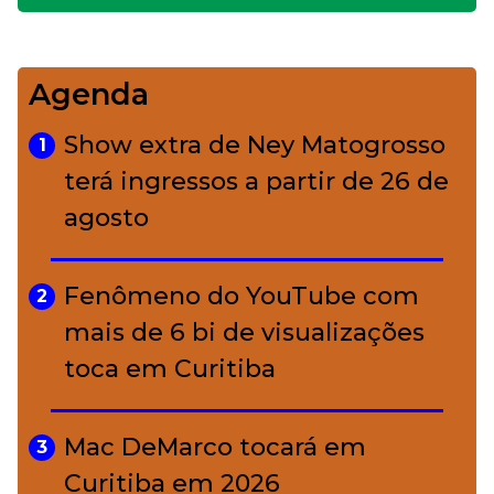
impecável
Agenda
Bolsas de palha e ráfia: o
4
charme rústico que
Show extra de Ney Matogrosso
1
conquistou o luxo
terá ingressos a partir de 26 de
agosto
A ciência por trás da skincare: a
5
função de cada ativo
Fenômeno do YouTube com
2
mais de 6 bi de visualizações
toca em Curitiba
Mac DeMarco tocará em
3
Curitiba em 2026