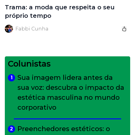
Trama: a moda que respeita o seu
próprio tempo
Fabbi Cunha
Colunistas
Sua imagem lidera antes da
1
sua voz: descubra o impacto da
estética masculina no mundo
corporativo
Preenchedores estéticos: o
2