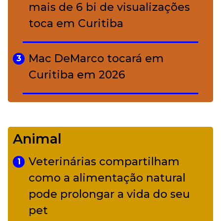
mais de 6 bi de visualizações
toca em Curitiba
Mac DeMarco tocará em
3
Curitiba em 2026
De Led Zeppelin a Caetano:
4
Camerata tem repertório
Animal
diverso a partir de R$ 17
Veterinárias compartilham
1
Adriana Calcanhotto retoma
como a alimentação natural
5
alter ego infantil para show em
pode prolongar a vida do seu
Curitiba
pet