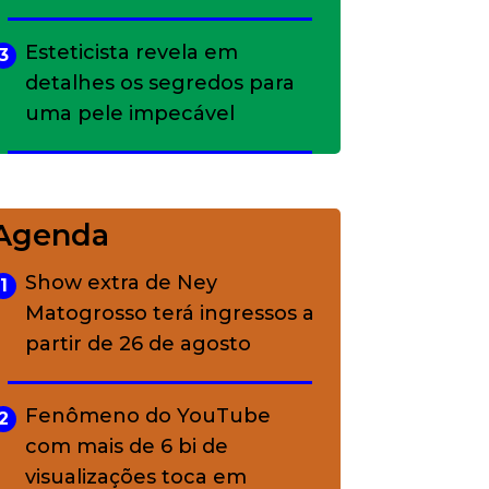
Esteticista revela em
3
detalhes os segredos para
uma pele impecável
Bolsas de palha e ráfia: o
4
charme rústico que
Agenda
conquistou o luxo
Show extra de Ney
1
Matogrosso terá ingressos a
A ciência por trás da
5
partir de 26 de agosto
skincare: a função de cada
ativo
Fenômeno do YouTube
2
com mais de 6 bi de
visualizações toca em