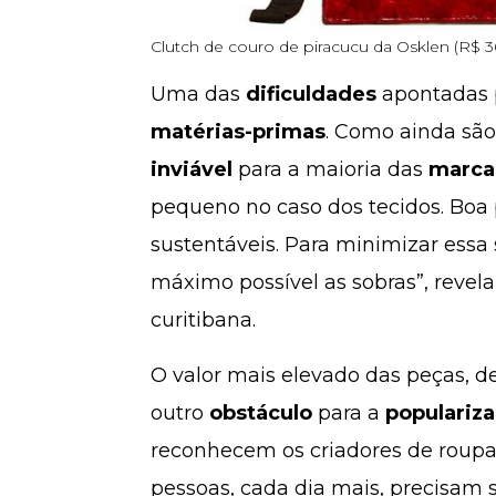
Clutch de couro de piracucu da Osklen (R$ 36
Uma das
dificuldades
apontadas p
matérias-primas
. Como ainda são
inviável
para a maioria das
marca
pequeno no caso dos tecidos. Boa 
sustentáveis. Para minimizar essa 
máximo possível as sobras”, revela 
curitibana.
O valor mais elevado das peças, d
outro
obstáculo
para a
populariz
reconhecem os criadores de roupas
pessoas, cada dia mais, precisam 