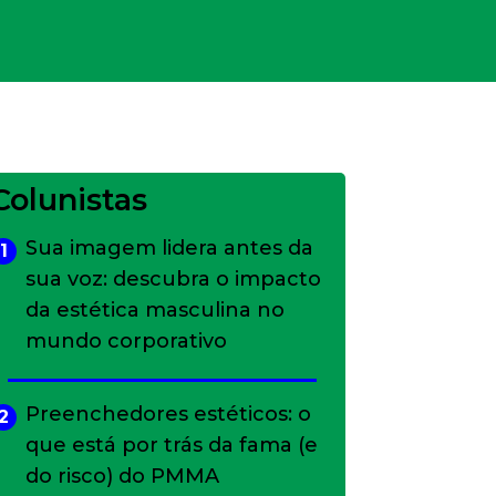
Colunistas
Sua imagem lidera antes da
1
sua voz: descubra o impacto
da estética masculina no
mundo corporativo
Preenchedores estéticos: o
2
que está por trás da fama (e
do risco) do PMMA