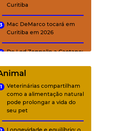
Curitiba
Mac DeMarco tocará em
3
Curitiba em 2026
De Led Zeppelin a Caetano:
4
Camerata tem repertório
diverso a partir de R$ 17
Animal
Veterinárias compartilham
1
Adriana Calcanhotto retoma
5
como a alimentação natural
alter ego infantil para show
pode prolongar a vida do
em Curitiba
seu pet
Longevidade e equilíbrio: o
2