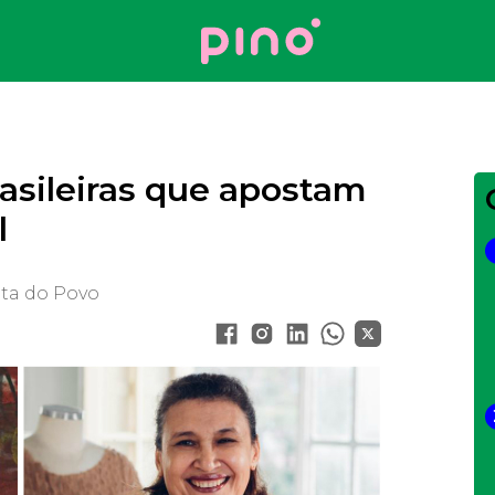
Your Company
rasileiras que apostam
l
eta do Povo