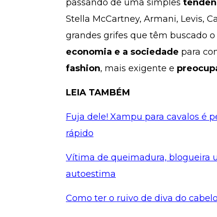
passando de uma simples
tendên
Stella McCartney, Armani, Levis, C
grandes grifes que têm buscado o
economia e a sociedade
para co
fashion
, mais exigente e
preocup
LEIA TAMBÉM
Fuja dele! Xampu para cavalos é pe
rápido
Vítima de queimadura, blogueira 
autoestima
Como ter o ruivo de diva do cabel