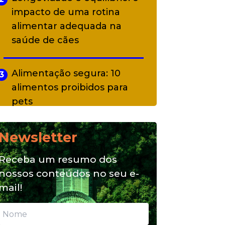
impacto de uma rotina
alimentar adequada na
saúde de cães
Alimentação segura: 10
3
alimentos proibidos para
pets
Newsletter
Alimentação natural e mix
4
feeding: conheça essas
Receba um resumo dos
opções para nutrição do seu
nossos conteúdos no seu e-
pet
mail!