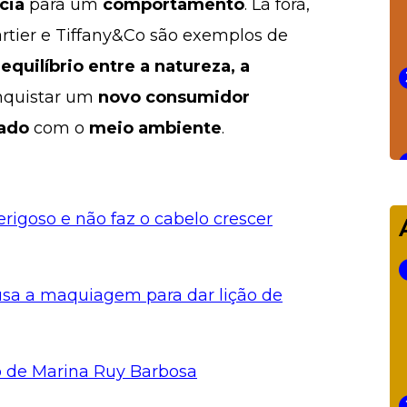
cia
para um
comportamento
. Lá fora,
artier e Tiffany&Co são exemplos de
equilíbrio entre a natureza, a
nquistar um
novo consumidor
ado
com o
meio ambiente
.
rigoso e não faz o cabelo crescer
usa a maquiagem para dar lição de
o de Marina Ruy Barbosa