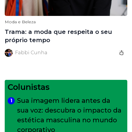
Moda e Beleza
Trama: a moda que respeita o seu
próprio tempo
Fabbi Cunha
Colunistas
Sua imagem lidera antes da
1
sua voz: descubra o impacto da
estética masculina no mundo
corporativo