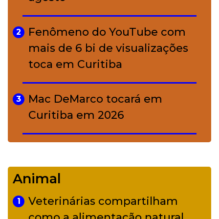
A ciência por trás da skincare: a
5
função de cada ativo
Fenômeno do YouTube com
2
mais de 6 bi de visualizações
toca em Curitiba
Mac DeMarco tocará em
3
Curitiba em 2026
De Led Zeppelin a Caetano:
4
Camerata tem repertório
Animal
diverso a partir de R$ 17
Veterinárias compartilham
1
Adriana Calcanhotto retoma
como a alimentação natural
5