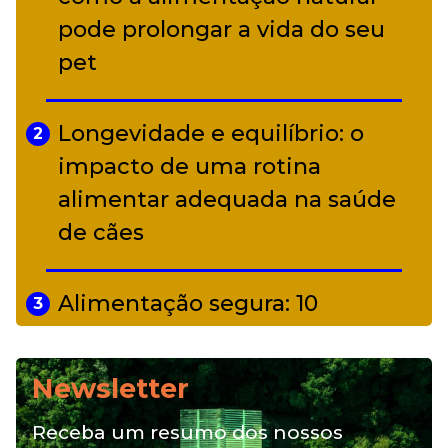
alter ego infantil para show em
pode prolongar a vida do seu
Curitiba
pet
Longevidade e equilíbrio: o
2
impacto de uma rotina
alimentar adequada na saúde
de cães
Alimentação segura: 10
3
alimentos proibidos para pets
Newsletter
Alimentação natural e mix
4
Receba um resumo dos nossos
feeding: conheça essas opções