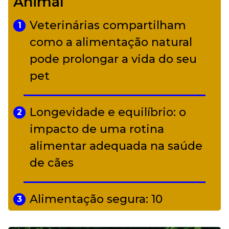
Animal
diverso a partir de R$ 17
Veterinárias compartilham
1
Adriana Calcanhotto retoma
como a alimentação natural
5
alter ego infantil para show em
pode prolongar a vida do seu
Curitiba
pet
Longevidade e equilíbrio: o
2
impacto de uma rotina
alimentar adequada na saúde
de cães
Alimentação segura: 10
3
alimentos proibidos para pets