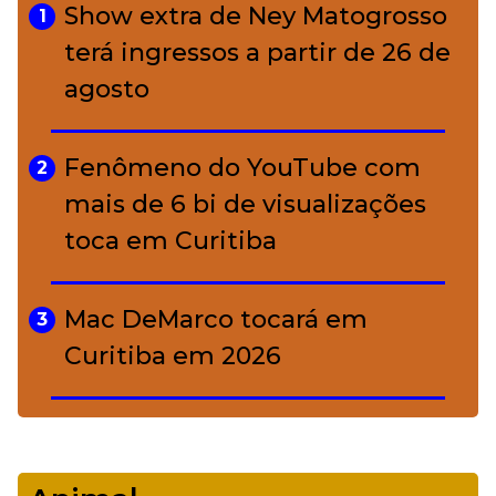
charme rústico que
Show extra de Ney Matogrosso
1
conquistou o luxo
terá ingressos a partir de 26 de
agosto
A ciência por trás da skincare: a
5
função de cada ativo
Fenômeno do YouTube com
2
mais de 6 bi de visualizações
toca em Curitiba
Mac DeMarco tocará em
3
Curitiba em 2026
De Led Zeppelin a Caetano:
4
Camerata tem repertório