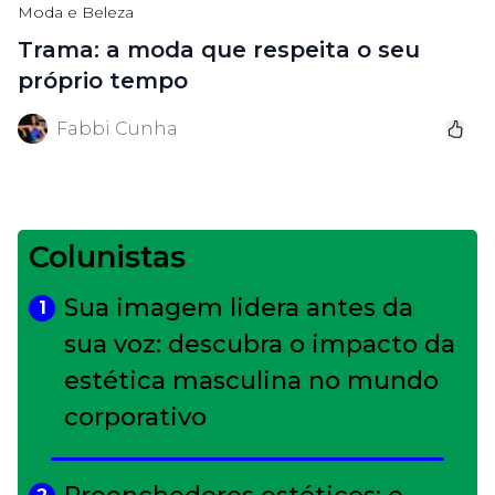
Moda e Beleza
Trama: a moda que respeita o seu
próprio tempo
Fabbi Cunha
Colunistas
Sua imagem lidera antes da
1
sua voz: descubra o impacto da
estética masculina no mundo
corporativo