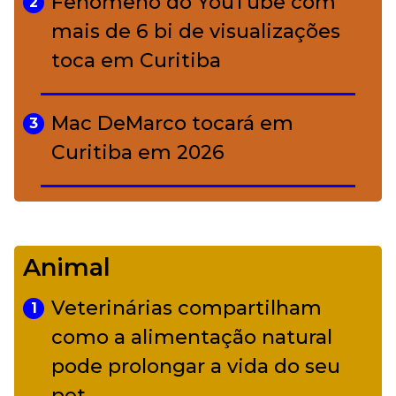
Fenômeno do YouTube com
2
mais de 6 bi de visualizações
toca em Curitiba
Mac DeMarco tocará em
3
Curitiba em 2026
De Led Zeppelin a Caetano:
4
Camerata tem repertório
Animal
diverso a partir de R$ 17
Veterinárias compartilham
1
Adriana Calcanhotto retoma
como a alimentação natural
5
alter ego infantil para show em
pode prolongar a vida do seu
Curitiba
pet