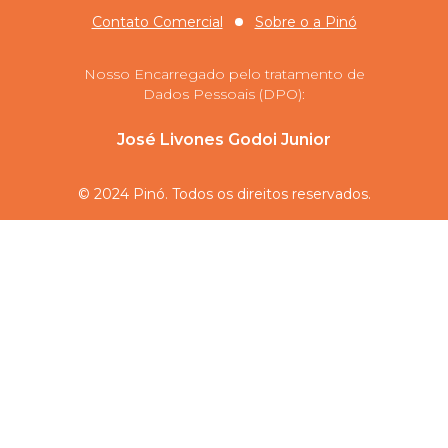
Contato Comercial
Sobre o
a Pinó
Nosso Encarregado pelo tratamento de
Dados Pessoais (DPO):
José Livones Godoi Junior
© 2024 Pinó. Todos os direitos reservados.