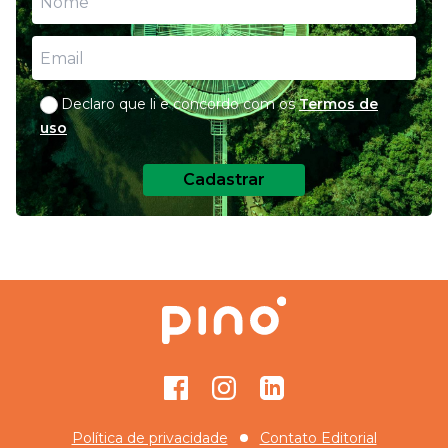
Declaro que li e concordo com os
Termos de
uso
Cadastrar
Facebook
Instagram
GitHub
Política de privacidade
Contato Editorial